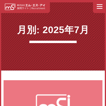
コンテンツへスキップ
メニュ
ホーム
NEWS
トップメッセージ
私たちの理念
月別: 2025年7月
エム・エス・アイ イズム
人材育成・社員教育
社員紹介
募集要項
福利厚生
スケジュール
よくある質問
エントリー
お問い合わせ
会社情報・事業内容（外部リンク）