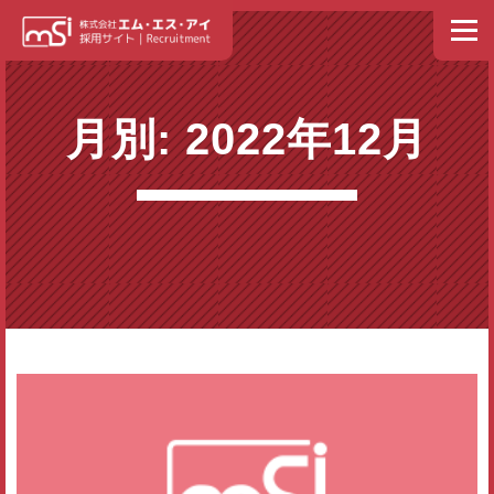
コンテンツへスキップ
メニュ
ホーム
NEWS
トップメッセージ
私たちの理念
月別: 2022年12月
エム・エス・アイ イズム
人材育成・社員教育
社員紹介
募集要項
福利厚生
スケジュール
よくある質問
エントリー
お問い合わせ
会社情報・事業内容（外部リンク）