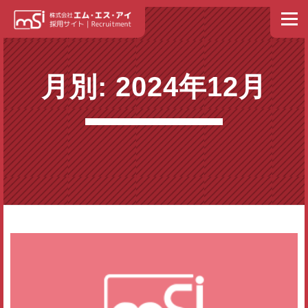
コンテンツへスキップ
メニュ
ホーム
NEWS
トップメッセージ
私たちの理念
月別: 2024年12月
エム・エス・アイ イズム
人材育成・社員教育
社員紹介
募集要項
福利厚生
スケジュール
よくある質問
エントリー
お問い合わせ
会社情報・事業内容（外部リンク）