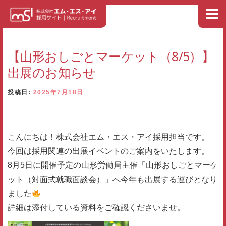
コンテンツへスキップ
メニュ
ホーム
NEWS
トップメッセージ
私たちの理念
【山形おしごとマーケット（8/5）】
出展のお知らせ
エム・エス・アイ イズム
人材育成・社員教育
社員紹介
投稿日:
2025年7月18日
募集要項
福利厚生
スケジュール
よくある質問
こんにちは！株式会社エム・エス・アイ採用担当です。
今回は採用関連の出展イベントのご案内をいたします。
エントリー
お問い合わせ
8月5日に開催予定の山形労働局主催「山形おしごとマーケ
ット（対面式就職面談会）」へ今年も出展する運びとなり
ました
会社情報・事業内容（外部リンク）
詳細は添付している資料をご確認くださいませ。