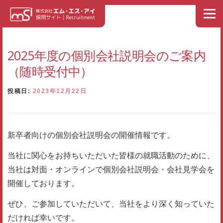
コンテンツへスキップ
メニュ
ホーム
NEWS
トップメッセージ
私たちの理念
2025年度の個別会社説明会のご案内
（随時受付中）
エム・エス・アイ イズム
人材育成・社員教育
社員紹介
投稿日:
2023年12月22日
募集要項
福利厚生
スケジュール
よくある質問
新卒者向けの個別会社説明会の開催情報です。
当社に関心をお持ちいただいた皆様の就職活動のために、
エントリー
お問い合わせ
当社は対面・オンラインで個別会社説明会・会社見学会を
開催しております。
会社情報・事業内容（外部リンク）
ぜひ、ご参加していただいて、当社をより深く知っていた
だければ幸いです。